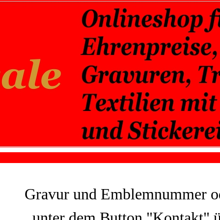
Gravur und
Emblemnummer ode
unter dem Button
"Kontakt"
ü